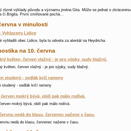
jí různé výklady původu a významu jména Gita. Může se jednat o zkrácenin
a či Brigita. První zmiňované pochá…
června v minulosti
- Vyhlazeny Lidice
é vyhladili obec Lidice, byla to odveta za atentát na Heydricha.
ostika na 10. června
ný květen, červen vlažný - je pro sýpky, sudy blažný.
ý květen, červen vlažný - je pro sýpky, sudy blažný.
n studený - sedlák krčí rameny
 studený - sedlák krčí rameny
i červen mokrý bývá, obilí pak málo rodívá.
 červen mokrý bývá, obilí pak málo rodívá.
červnu nedá do klasu, červenec nažene v času.
ervnu nedá do klasu, červenec nažene v času.