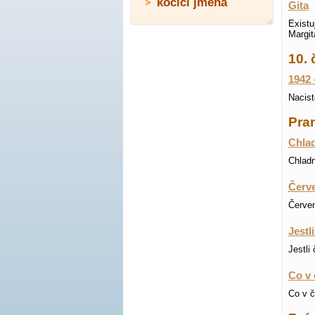
kočičí jména
Gita
Existu
Margit
10. 
1942 
Nacist
Pran
Chlad
Chladn
Červe
Červen
Jestl
Jestli
Co v 
Co v č