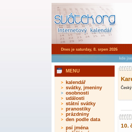
Dnes je saturday, 8. srpen 2026
kde js
MENU
Kare
kalendář
svátky, jmeniny
Český 
osobnosti
události
státní svátky
pranostiky
prázdniny
den podle data
10. 
psí jména