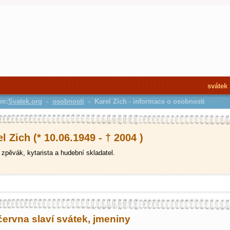
svátek
em:
Svatek.org
-
osobnosti
- Karel Zich - informace o osobnosti
l Zich (* 10.06.1949 - † 2004 )
zpěvák, kytarista a hudební skladatel.
června slaví svátek, jmeniny