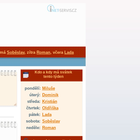
 má
Soběslav
, zítra
Roman
, včera
Lada
Kdo a kdy má svátek
tento týden
pondělí:
Miluše
úterý:
Dominik
středa:
Kristián
čtvrtek:
Oldřiška
pátek:
Lada
sobota:
Soběslav
neděle:
Roman