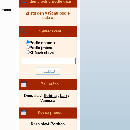
den v týdnu podle data
u jména
Zjistit den v týdnu podle
data »
Vyhledávání
Podle datumu
Podle jména
Klíčová slova
Psí jména
Dnes slaví
Bobina
,
Larry
,
Vanessa
Kočičí jména
Dnes slaví
Porthos