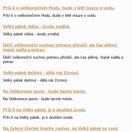
Prší-li o velikonočním Hodu, bude v létě nouze o vodu.
Prší-li o velikonočním Hodu, bude v létě nouze o vodu.
Velký pátek vláha - úrodu zmáhá.
Velký pátek vláha - úrodu zmáhá.
Déšť velikonoční suchou potravu přináší, ale čas pěkný,
hojně sádla a potrav.
Déšť velikonoční suchou potravu přináší, ale čas pěkný, hojně sádla a
potrav.
Velký pátek deštivý - dělá rok žíznivý.
Velký pátek deštivý - dělá rok žíznivý.
Na Velikonoce jasno - bude laciné máslo.
Na Velikonoce jasno - bude laciné máslo.
Prší-li na Velký pátek, je k doufání úroda
Prší-li na Velký pátek, je k doufání úroda
Na Zelený čtvrtek hrachy zasívej, na Velký pátek se zemí