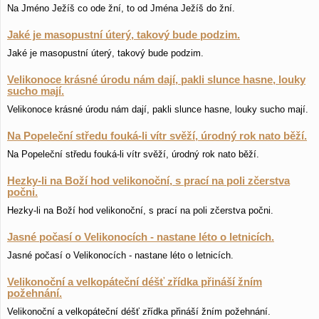
Na Jméno Ježíš co ode žní, to od Jména Ježíš do žní.
Jaké je masopustní úterý, takový bude podzim.
Jaké je masopustní úterý, takový bude podzim.
Velikonoce krásné úrodu nám dají, pakli slunce hasne, louky
sucho mají.
Velikonoce krásné úrodu nám dají, pakli slunce hasne, louky sucho mají.
Na Popeleční středu fouká-li vítr svěží, úrodný rok nato běží.
Na Popeleční středu fouká-li vítr svěží, úrodný rok nato běží.
Hezky-li na Boží hod velikonoční, s prací na poli zčerstva
počni.
Hezky-li na Boží hod velikonoční, s prací na poli zčerstva počni.
Jasné počasí o Velikonocích - nastane léto o letnicích.
Jasné počasí o Velikonocích - nastane léto o letnicích.
Velikonoční a velkopáteční déšť zřídka přináší žním
požehnání.
Velikonoční a velkopáteční déšť zřídka přináší žním požehnání.