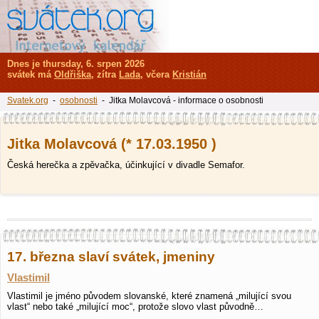
Dnes je thursday, 6. srpen 2026
svátek má
Oldřiška
, zítra
Lada
, včera
Kristián
Svatek.org
-
osobnosti
- Jitka Molavcová - informace o osobnosti
Jitka Molavcová (* 17.03.1950 )
Česká herečka a zpěvačka, účinkující v divadle Semafor.
17. března slaví svátek, jmeniny
Vlastimil
Vlastimil je jméno původem slovanské, které znamená „milující svou
vlast“ nebo také „milující moc“, protože slovo vlast původně…