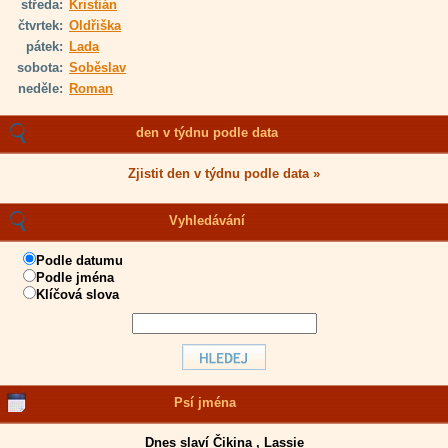
středa:
Kristián
čtvrtek:
Oldřiška
pátek:
Lada
sobota:
Soběslav
neděle:
Roman
den v týdnu podle data
Zjistit den v týdnu podle data »
Vyhledávání
Podle datumu
Podle jména
Klíčová slova
Psí jména
Dnes slaví
Čikina
,
Lassie