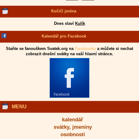
Kočičí jména
Dnes slaví
Kulík
Kalendář pro Facebook
Staňte se fanouškem Svatek.org na
Facebooku
a můžete si nechat
zobrazit dnešní svátky na vaší hlavní stránce.
MENU
kalendář
svátky, jmeniny
osobnosti