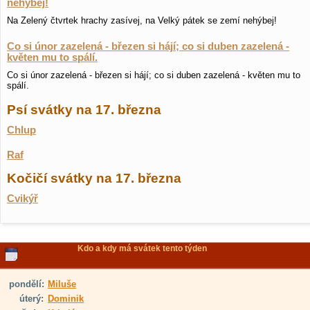
nehýbej!
Na Zelený čtvrtek hrachy zasívej, na Velký pátek se zemí nehýbej!
Co si únor zazelená - březen si hájí; co si duben zazelená -
květen mu to spálí.
Co si únor zazelená - březen si hájí; co si duben zazelená - květen mu to
spálí.
Psí svátky na 17. března
Chlup
Raf
Kočičí svátky na 17. března
Cvikýř
Kdo a kdy má svátek tento týden
pondělí:
Miluše
úterý:
Dominik