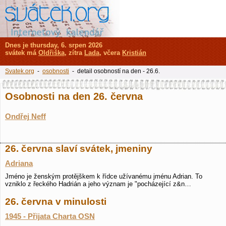
Dnes je thursday, 6. srpen 2026
svátek má
Oldřiška
, zítra
Lada
, včera
Kristián
Svatek.org
-
osobnosti
- detail osobností na den - 26.6.
Osobnosti na den 26. června
Ondřej Neff
26. června slaví svátek, jmeniny
Adriana
Jméno je ženským protějškem k řídce užívanému jménu Adrian. To
vzniklo z řeckého Hadrián a jeho význam je "pocházející z&n…
26. června v minulosti
1945 - Přijata Charta OSN