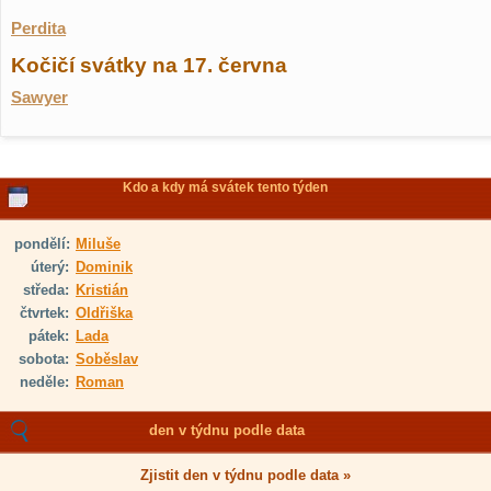
Perdita
Kočičí svátky na 17. června
Sawyer
Kdo a kdy má svátek tento týden
pondělí:
Miluše
úterý:
Dominik
středa:
Kristián
čtvrtek:
Oldřiška
pátek:
Lada
sobota:
Soběslav
neděle:
Roman
den v týdnu podle data
Zjistit den v týdnu podle data »