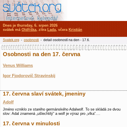
Dnes je thursday, 6. srpen 2026
svátek má
Oldřiška
, zítra
Lada
, včera
Kristián
Svatek.org
-
osobnosti
- detail osobností na den - 17.6.
Osobnosti na den 17. června
Venus Williams
Igor Fjodorovič Stravinskij
17. června slaví svátek, jmeniny
Adolf
Jméno vzniklo ze starého germánského Adalwolf. To se skládá ze dvou
slov: Adal znamená „ušlechtilý“ a wolf je výraz pro „vlka“.…
17. června v minulosti