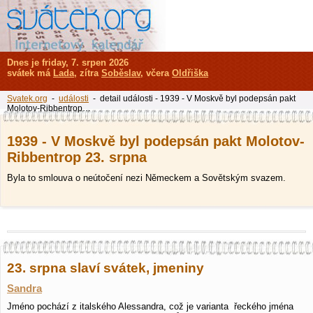
Dnes je friday, 7. srpen 2026
svátek má
Lada
, zítra
Soběslav
, včera
Oldřiška
Svatek.org
-
události
- detail události - 1939 - V Moskvě byl podepsán pakt
Molotov-Ribbentrop…
1939 - V Moskvě byl podepsán pakt Molotov-
Ribbentrop 23. srpna
Byla to smlouva o neútočení nezi Německem a Sovětským svazem.
23. srpna slaví svátek, jmeniny
Sandra
Jméno pochází z italského Alessandra, což je varianta řeckého jména