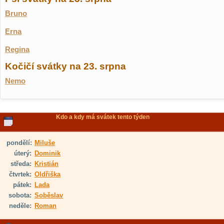
Bruno
Erna
Regina
Kočičí svátky na 23. srpna
Nemo
Kdo a kdy má svátek tento týden
pondělí:
Miluše
úterý:
Dominik
středa:
Kristián
čtvrtek:
Oldřiška
pátek:
Lada
sobota:
Soběslav
neděle:
Roman