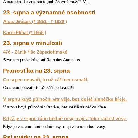
Alexandra. To znamená „ochránkyně mužů“. V …
23. srpna a významné osobnosti
Alois Jirásek (* 1851 - † 1930 )
Karel Plíhal (* 1958 )
23. srpna v minulosti
476 - Zánik říše Západořímské
Sesazen poslední císař Romulus Augustus.
Pranostika na 23. srpna
Co srpen neuvaří, to už září nedosmaží.
Co srpen neuvaří, to už září nedosmaží.
V srpnu když půlnoční vítr věje, bez deště slunéčko hřeje.
V srpnu když půlnoční vítr věje, bez deště slunéčko hřeje.
Když je v srpnu ráno hodně rosy, mají z toho radost vosy.
Když je v srpnu ráno hodně rosy, mají z toho radost vosy.
Psí svátky na 23. srpna