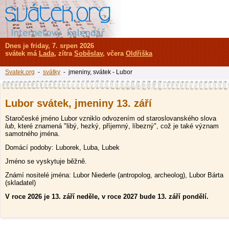
Dnes je friday, 7. srpen 2026
svátek má
Lada
, zítra
Soběslav
, včera
Oldřiška
Svatek.org
-
svátky
- jmeniny, svátek - Lubor
Lubor svátek, jmeniny 13. září
Staročeské jméno Lubor vzniklo odvozením od staroslovanského slova
lub
, které znamená "libý, hezký, příjemný, líbezný", což je také význam
samotného jména.
Domácí podoby: Luborek, Luba, Lubek
Jméno se vyskytuje běžně.
Známí nositelé jména: Lubor Niederle (antropolog, archeolog), Lubor Bárta
(skladatel)
V roce 2026 je 13. září neděle, v roce 2027 bude 13. září pondělí.