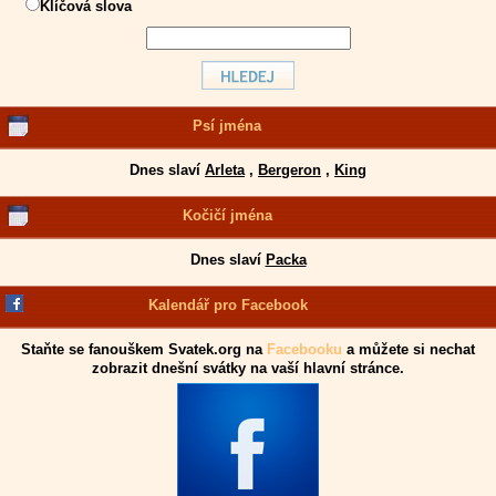
Klíčová slova
Psí jména
Dnes slaví
Arleta
,
Bergeron
,
King
Kočičí jména
Dnes slaví
Packa
Kalendář pro Facebook
Staňte se fanouškem Svatek.org na
Facebooku
a můžete si nechat
zobrazit dnešní svátky na vaší hlavní stránce.