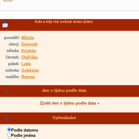
Kdo a kdy má svátek tento týden
pondělí:
Miluše
úterý:
Dominik
středa:
Kristián
čtvrtek:
Oldřiška
pátek:
Lada
sobota:
Soběslav
neděle:
Roman
den v týdnu podle data
Zjistit den v týdnu podle data »
Vyhledávání
Podle datumu
Podle jména