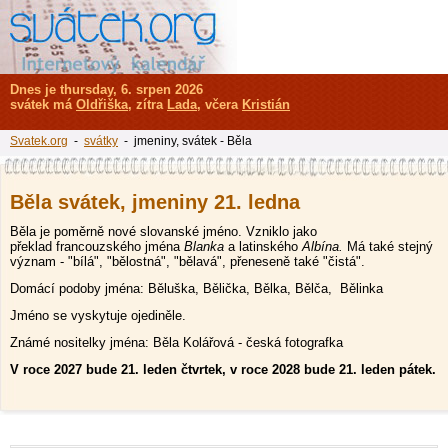
Dnes je thursday, 6. srpen 2026
svátek má
Oldřiška
, zítra
Lada
, včera
Kristián
Svatek.org
-
svátky
- jmeniny, svátek - Běla
Běla svátek, jmeniny 21. ledna
Běla je poměrně nové slovanské jméno. Vzniklo jako
překlad francouzského jména
Blanka
a latinského
Albína.
Má také stejný
význam - "bílá", "bělostná", "bělavá", přeneseně také "čistá".
Domácí podoby jména: Běluška, Bělička, Bělka, Bělča, Bělinka
Jméno se vyskytuje ojediněle.
Známé nositelky jména: Běla Kolářová - česká fotografka
V roce 2027 bude 21. leden čtvrtek, v roce 2028 bude 21. leden pátek.