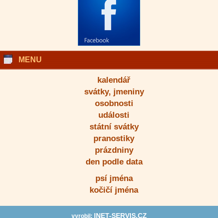
MENU
kalendář
svátky, jmeniny
osobnosti
události
státní svátky
pranostiky
prázdniny
den podle data
psí jména
kočičí jména
INET-SERVIS.CZ
vyrobil: