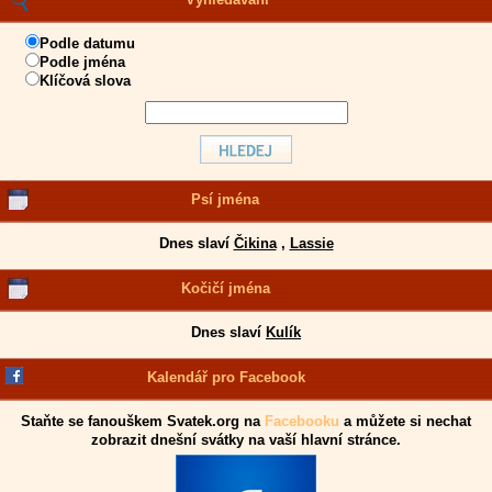
Podle datumu
Podle jména
Klíčová slova
Psí jména
Dnes slaví
Čikina
,
Lassie
Kočičí jména
Dnes slaví
Kulík
Kalendář pro Facebook
Staňte se fanouškem Svatek.org na
Facebooku
a můžete si nechat
zobrazit dnešní svátky na vaší hlavní stránce.