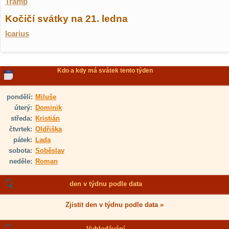
Tramp
Kočičí svátky na 21. ledna
Icarius
Kdo a kdy má svátek tento týden
pondělí:
Miluše
úterý:
Dominik
středa:
Kristián
čtvrtek:
Oldřiška
pátek:
Lada
sobota:
Soběslav
neděle:
Roman
den v týdnu podle data
Zjistit den v týdnu podle data »
Vyhledávání