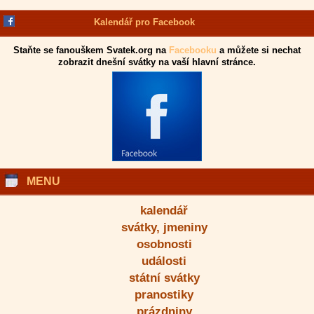
Kalendář pro Facebook
Staňte se fanouškem Svatek.org na
Facebooku
a můžete si nechat
zobrazit dnešní svátky na vaší hlavní stránce.
MENU
kalendář
svátky, jmeniny
osobnosti
události
státní svátky
pranostiky
prázdniny