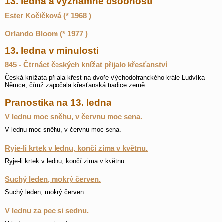
13. ledna a významné osobnosti
Ester Kočičková (* 1968 )
Orlando Bloom (* 1977 )
13. ledna v minulosti
845 - Čtrnáct českých knížat přijalo křesťanství
Česká knížata přijala křest na dvoře Východofranckého krále Ludvíka
Němce, čímž započala křesťanská tradice země…
Pranostika na 13. ledna
V lednu moc sněhu, v červnu moc sena.
V lednu moc sněhu, v červnu moc sena.
Ryje-li krtek v lednu, končí zima v květnu.
Ryje-li krtek v lednu, končí zima v květnu.
Suchý leden, mokrý červen.
Suchý leden, mokrý červen.
V lednu za pec si sednu.