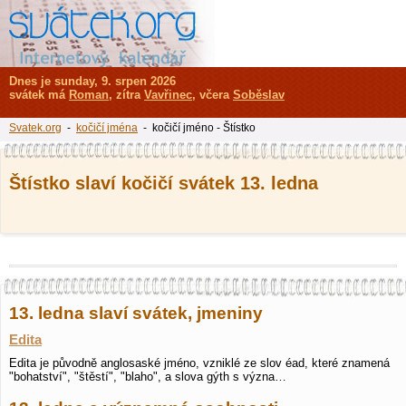
Dnes je sunday, 9. srpen 2026
svátek má
Roman
, zítra
Vavřinec
, včera
Soběslav
Svatek.org
-
kočičí jména
- kočičí jméno - Štístko
Štístko slaví kočičí svátek 13. ledna
13. ledna slaví svátek, jmeniny
Edita
Edita je původně anglosaské jméno, vzniklé ze slov éad, které znamená
"bohatství", "štěstí", "blaho", a slova gýth s význa…