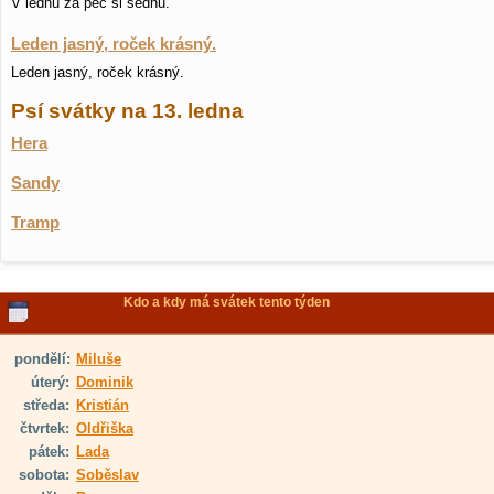
V lednu za pec si sednu.
Leden jasný, roček krásný.
Leden jasný, roček krásný.
Psí svátky na 13. ledna
Hera
Sandy
Tramp
Kdo a kdy má svátek tento týden
pondělí:
Miluše
úterý:
Dominik
středa:
Kristián
čtvrtek:
Oldřiška
pátek:
Lada
sobota:
Soběslav