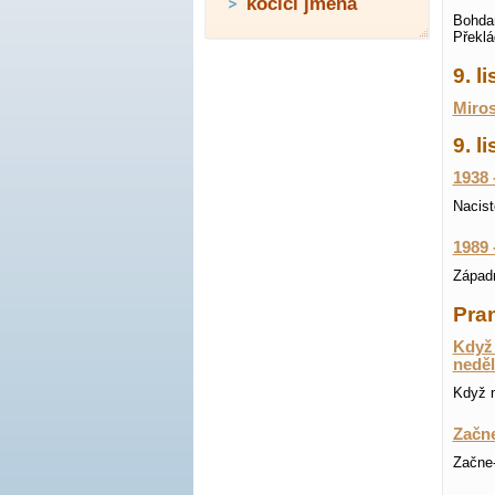
kočičí jména
Bohdan
Překlá
9. 
Miros
9. l
1938 
Nacist
1989 
Západn
Pran
Když 
neděl
Když n
Začne
Začne-