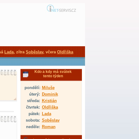
má
Lada
, zítra
Soběslav
, včera
Oldřiška
Kdo a kdy má svátek
tento týden
pondělí:
Miluše
úterý:
Dominik
středa:
Kristián
čtvrtek:
Oldřiška
pátek:
Lada
sobota:
Soběslav
neděle:
Roman