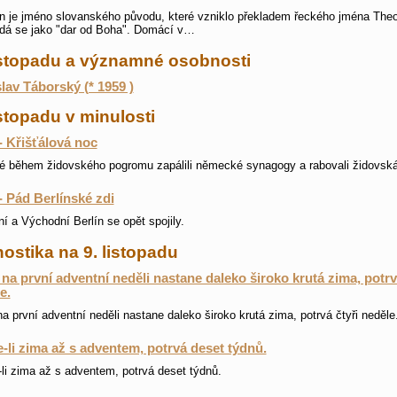
 je jméno slovanského původu, které vzniklo překladem řeckého jména Theo
dá se jako "dar od Boha". Domácí v…
listopadu a významné osobnosti
lav Táborský (* 1959 )
istopadu v minulosti
- Křišťálová noc
é během židovského pogromu zapálili německé synagogy a rabovali židovská
- Pád Berlínské zdi
í a Východní Berlín se opět spojily.
ostika na 9. listopadu
na první adventní neděli nastane daleko široko krutá zima, potrv
e.
a první adventní neděli nastane daleko široko krutá zima, potrvá čtyři neděle
-li zima až s adventem, potrvá deset týdnů.
li zima až s adventem, potrvá deset týdnů.