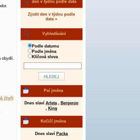
den v týdnu podle data
dor.
Zjistit den v týdnu podle
data »
Vyhledávání
Podle datumu
Podle jména
Klíčová slova
 obydlí.
Psí jména
á čtyři
Dnes slaví
Arleta
,
Bergeron
,
King
.
Kočičí jména
Dnes slaví
Packa