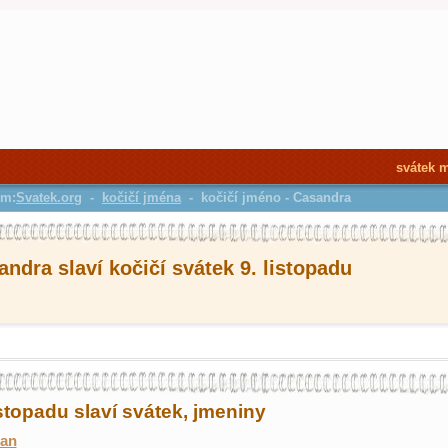
svátek 
em:
Svatek.org
-
kočičí jména
- kočičí jméno - Casandra
ndra slaví kočičí svátek 9. listopadu
istopadu slaví svátek, jmeniny
an