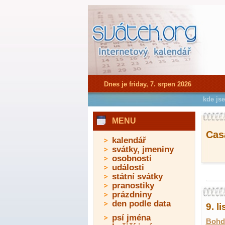
Dnes je friday, 7. srpen 2026
kde js
MENU
Casa
kalendář
svátky, jmeniny
osobnosti
události
státní svátky
pranostiky
prázdniny
den podle data
9. l
psí jména
Bohd