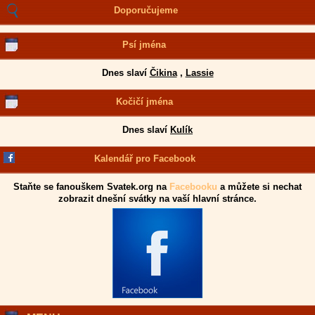
Doporučujeme
Psí jména
Dnes slaví
Čikina
,
Lassie
Kočičí jména
Dnes slaví
Kulík
Kalendář pro Facebook
Staňte se fanouškem Svatek.org na
Facebooku
a můžete si nechat
zobrazit dnešní svátky na vaší hlavní stránce.