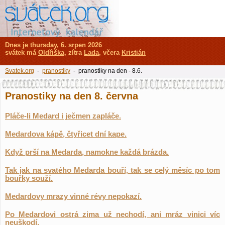
Dnes je thursday, 6. srpen 2026
svátek má
Oldřiška
, zítra
Lada
, včera
Kristián
Svatek.org
-
pranostiky
- pranostiky na den - 8.6.
Pranostiky na den 8. června
Pláče-li Medard i ječmen zapláče.
Medardova kápě, čtyřicet dní kape.
Když prší na Medarda, namokne každá brázda.
Tak jak na svatého Medarda bouří, tak se celý měsíc po tom
bouřky souží.
Medardovy mrazy vinné révy nepokazí.
Po Medardovi ostrá zima už nechodí, ani mráz vinici víc
neuškodí.