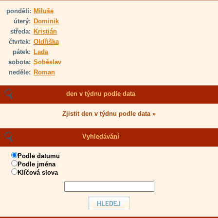
pondělí:
Miluše
úterý:
Dominik
středa:
Kristián
čtvrtek:
Oldřiška
pátek:
Lada
sobota:
Soběslav
neděle:
Roman
den v týdnu podle data
Zjistit den v týdnu podle data »
Vyhledávání
Podle datumu
Podle jména
Klíčová slova