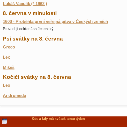
Lukáš Vaculík (* 1962 )
8. června v minulosti
1600 - Proběhla první veřejná pitva v Českých zemích
Provedl ji doktor Jan Jesenský.
Psí svátky na 8. června
Greco
Lex
Mikeš
Kočičí svátky na 8. června
Leo
Andromeda
Kdo a kdy má svátek tento týden