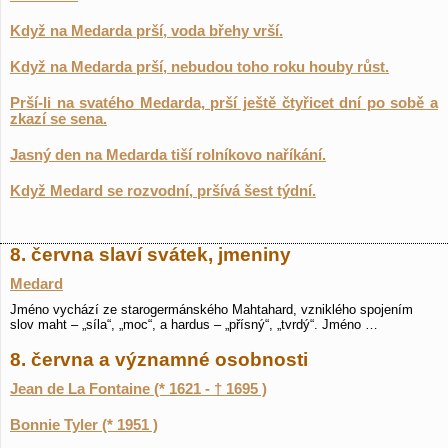
Když na Medarda prší, voda břehy vrší.
Když na Medarda prší, nebudou toho roku houby růst.
Prší-li na svatého Medarda, prší ještě čtyřicet dní po sobě a
zkazí se sena.
Jasný den na Medarda tiší rolníkovo naříkání.
Když Medard se rozvodní, pršívá šest týdní.
8. června slaví svátek, jmeniny
Medard
Jméno vychází ze starogermánského Mahtahard, vzniklého spojením
slov maht – „síla“, „moc“, a hardus – „přísný“, „tvrdý“. Jméno …
8. června a významné osobnosti
Jean de La Fontaine (* 1621 - † 1695 )
Bonnie Tyler (* 1951 )