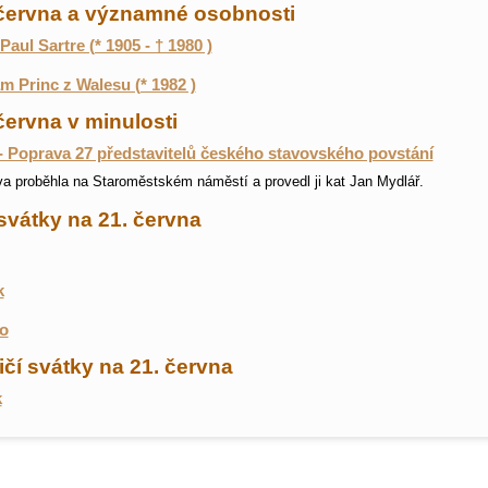
 června a významné osobnosti
Paul Sartre (* 1905 - † 1980 )
am Princ z Walesu (* 1982 )
června v minulosti
- Poprava 27 představitelů českého stavovského povstání
a proběhla na Staroměstském náměstí a provedl ji kat Jan Mydlář.
svátky na 21. června
k
o
čí svátky na 21. června
k