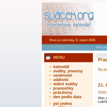
Dnes je saturday, 8. srpen 2026
kde js
MENU
Pra
kalendář
Na sv
svátky, jmeniny
osobnosti
události
státní svátky
21. 
pranostiky
Alois
prázdniny
den podle data
Alois 
Ludvík
psí jména