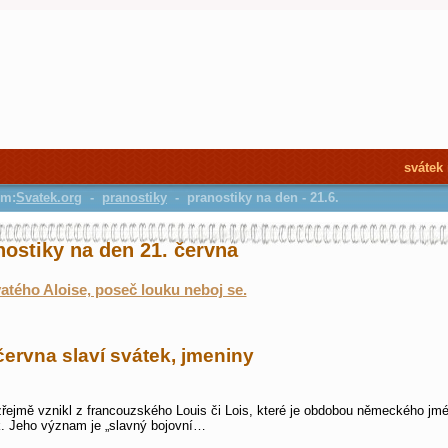
svátek
em:
Svatek.org
-
pranostiky
- pranostiky na den - 21.6.
nostiky na den 21. června
atého Aloise, poseč louku neboj se.
června slaví svátek, jmeniny
zřejmě vznikl z francouzského Louis či Lois, které je obdobou německého jm
. Jeho význam je „slavný bojovní…