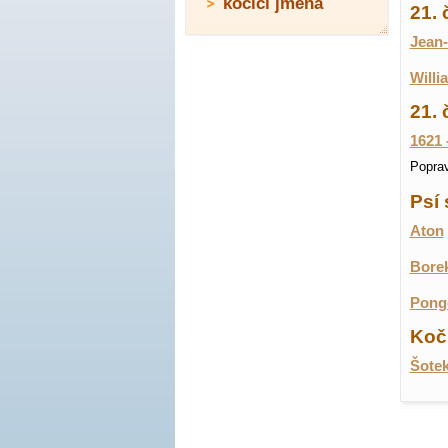
kočičí jména
21.
Jean-
Willi
21. 
1621 
Poprav
Psí 
Aton
Bore
Pong
Koči
Šote