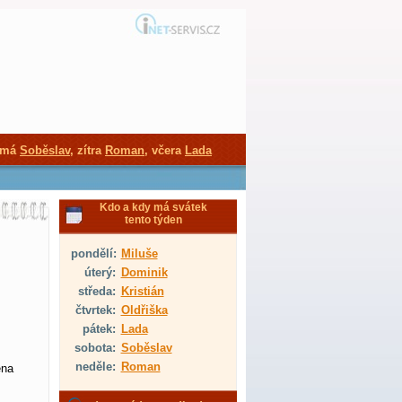
 má
Soběslav
, zítra
Roman
, včera
Lada
Kdo a kdy má svátek
tento týden
pondělí:
Miluše
úterý:
Dominik
středa:
Kristián
čtvrtek:
Oldřiška
pátek:
Lada
sobota:
Soběslav
neděle:
Roman
éna