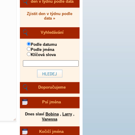
den v týdnu podle data
Zjistit den v týdnu podle
data »
Vyhledávání
Podle datumu
Podle jména
Klíčová slova
Doporučujeme
Psí jména
Dnes slaví
Bobina
,
Larry
,
Vanessa
Kočičí jména